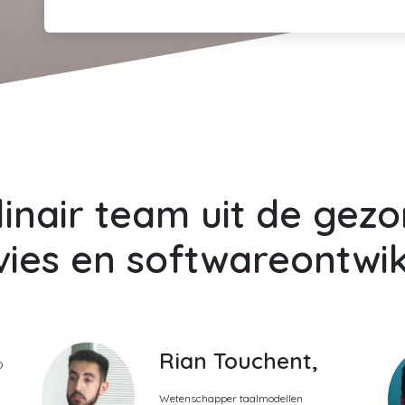
linair team uit de gez
vies en softwareontwik
Rian Touchent,
O
Wetenschapper taalmodellen