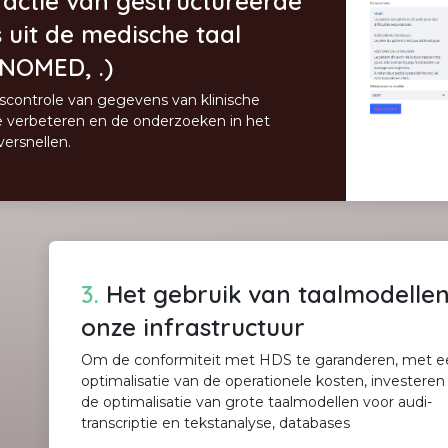
actie van gestructureerde
uit de medische taal
SNOMED, .)
scontrole van gegevens van klinische
 verbeteren en de onderzoeken in het
versnellen.
3.
Het gebruik van taalmodellen
onze infrastructuur
Om de conformiteit met HDS te garanderen, met e
optimalisatie van de operationele kosten, investeren
de optimalisatie van grote taalmodellen voor audi-
transcriptie en tekstanalyse, databases