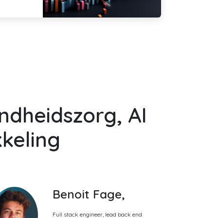
ondheidszorg, AI
keling
Benoit Fage,
Full stack engineer, lead back end