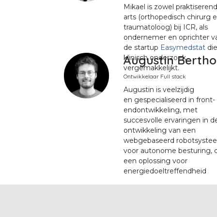
Mikael is zowel praktiseren
arts (orthopedisch chirurg 
traumatoloog) bij ICR, als
ondernemer en oprichter v
de startup
Easymedstat
di
Augustin Bertho
klinisch onderzoek
vergemakkelijkt.
O
ntwikkelaar Full stack
Augustin is veelzijdig
en gespecialiseerd in front-
endontwikkeling, met
succesvolle ervaringen in d
ontwikkeling van een
webgebaseerd robotsyste
voor autonome besturing, 
een oplossing voor
energiedoeltreffendheid