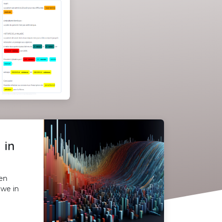
 in
en
 we in