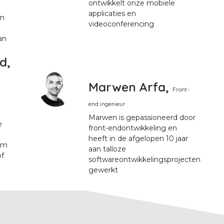
ontwikkelt onze mobiele
d
applicaties en
en
videoconferencing
an
e
d,
Marwen Arfa,
Front-
end ingenieur
Marwen is gepassioneerd door
e
front-endontwikkeling en
heeft in de afgelopen 10 jaar
em
aan talloze
of
softwareontwikkelingsprojecten
gewerkt