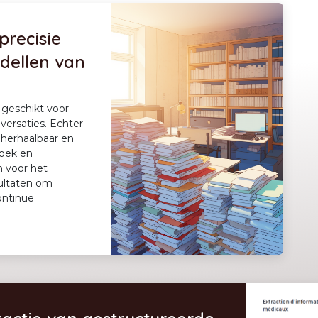
precisie
dellen van
 geschikt voor
versaties. Echter
, herhaalbaar en
zoek en
n voor het
sultaten om
ontinue