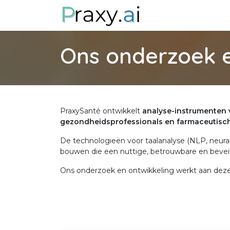
Overslaan naar inhoud
A propos de nous
Ons onderzoek e
PraxySanté ontwikkelt
analyse-instrumenten 
gezondheidsprofessionals en farmaceutisch
De technologieën voor taalanalyse (NLP, neural
bouwen die een nuttige, betrouwbare en beveil
Ons onderzoek en ontwikkeling werkt aan deze 