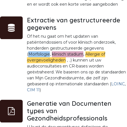
en er wordt ook een korte versie aangeboden
Extractie van gestructureerde
gegevens
Of het nu gaat om het updaten van
patiëntendossiers of voor klinisch onderzoek,
honderden gestructureerde gegevens
(
Morfologie
,
klinisch stadium
,
Allergie of
overgevoeligheden
, ..) kunnen uit uw
audioconsultaties en CR-bases worden
geëxtraheerd. We baseren ons op de standaarden
van Mijn Gezondheidsruimte, die zelf zijn
gebaseerd op internationale standaarden (
LOINC
,
CIM 11
)
Generatie van Documenten
types van
Gezondheidsprofessionals
U kunt de documenttypes definiëren die