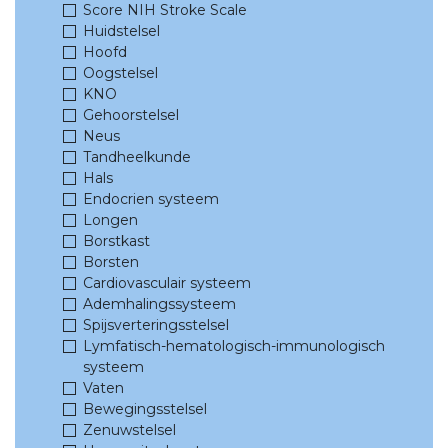
Score NIH Stroke Scale
Huidstelsel
Hoofd
Oogstelsel
KNO
Gehoorstelsel
Neus
Tandheelkunde
Hals
Endocrien systeem
Longen
Borstkast
Borsten
Cardiovasculair systeem
Ademhalingssysteem
Spijsverteringsstelsel
Lymfatisch-hematologisch-immunologisch
systeem
Vaten
Bewegingsstelsel
Zenuwstelsel