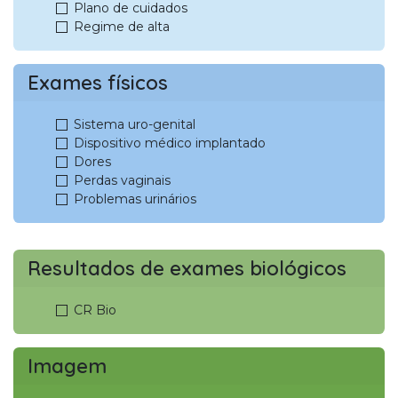
Plano de cuidados
Regime de alta
Exames físicos
Sistema uro-genital
Dispositivo médico implantado
Dores
Perdas vaginais
Problemas urinários
Resultados de exames biológicos
CR Bio
Imagem