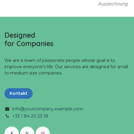
Auszeichnung
Designed
for Companies
We are a team of passionate people whose goal is to
improve everyone's life. Our services are designed for small
to medium size companies.
Kontakt
info@yourcompany.example.com
+33 1 84 20 23 18