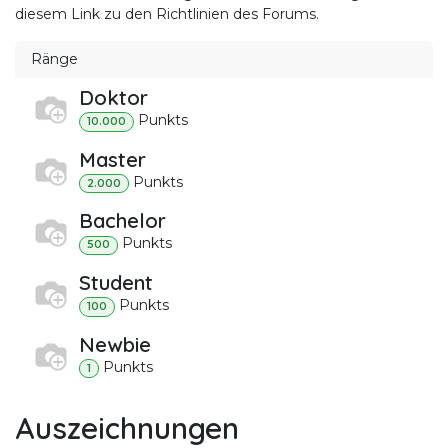
diesem Link zu den Richtlinien des Forums.
Ränge
Doktor
Punkt
s
10.000
Master
Punkt
s
2.000
Bachelor
Punkt
s
500
Student
Punkt
s
100
Newbie
Punkt
s
1
Auszeichnungen